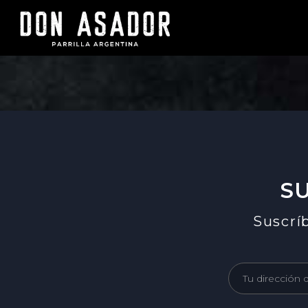
S
Suscríb